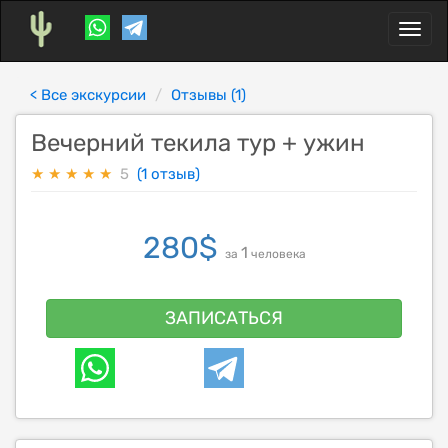
Toggl
naviga
< Все экскурсии
Отзывы (1)
Вечерний текила тур + ужин
★
★
★
★
★
5
(1 отзыв)
280
$
1
за
человека
ЗАПИСАТЬСЯ