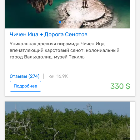
Чичен Ица + Дорога Сенотов
Уникальная древняя пирамида Чичен Ица,
впечатляющий карстовый сенот, колониальный
город Вальядолид, музей Текилы
Отзывы (274)
|
16.9K
330 $
Подробнее