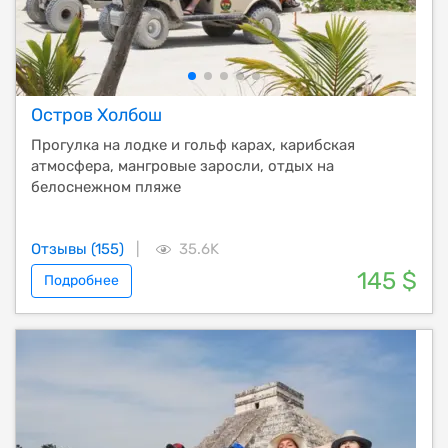
Остров Холбош
Прогулка на лодке и гольф карах, карибская
атмосфера, мангровые заросли, отдых на
белоснежном пляже
Отзывы (155)
|
35.6K
145 $
Подробнее