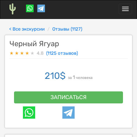
Toggl
naviga
< Все экскурсии
Отзывы (1127)
Черный Ягуар
★
★
★
★
★
4.8
(1125 отзывов)
210
$
1
за
человека
ЗАПИСАТЬСЯ