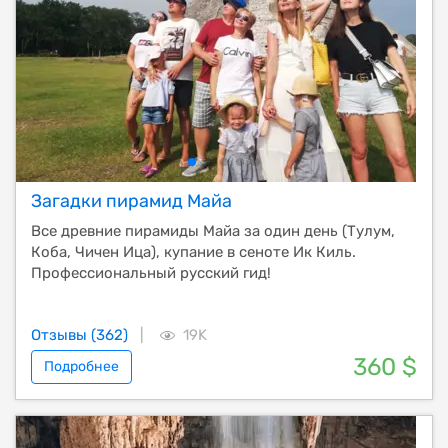
Загадки пирамид Майа
Все древние пирамиды Майа за один день (Тулум,
Коба, Чичен Ица), купание в сеноте Ик Киль.
Профессиональный русский гид!
Отзывы (362)
|
19K
360 $
Подробнее