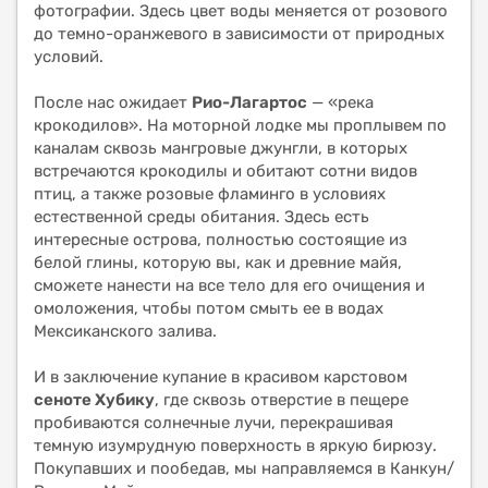
фотографии. Здесь цвет воды меняется от розового
до темно-оранжевого в зависимости от природных
условий.
После нас ожидает
Рио-Лагартос
— «река
крокодилов». На моторной лодке мы проплывем по
каналам сквозь мангровые джунгли, в которых
встречаются крокодилы и обитают сотни видов
птиц, а также розовые фламинго в условиях
естественной среды обитания. Здесь есть
интересные острова, полностью состоящие из
белой глины, которую вы, как и древние майя,
сможете нанести на все тело для его очищения и
омоложения, чтобы потом смыть ее в водах
Мексиканского залива.
И в заключение купание в красивом карстовом
сеноте Хубику
, где сквозь отверстие в пещере
пробиваются солнечные лучи, перекрашивая
темную изумрудную поверхность в яркую бирюзу.
Покупавших и пообедав, мы направляемся в Канкун/