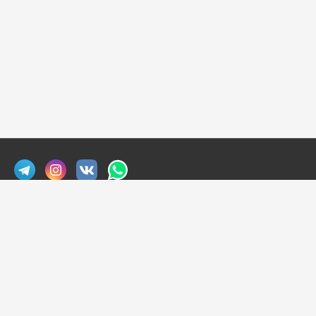
Экскурсии в Мексике
Экскурсии на Занзибаре
Сафари на Занзибаре
Сафари в Кении
Политика конфиденциальности
imexico.club 2026