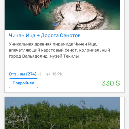
Чичен Ица + Дорога Сенотов
Уникальная древняя пирамида Чичен Ица,
впечатляющий карстовый сенот, колониальный
город Вальядолид, музей Текилы
Отзывы (274)
|
16.9K
330 $
Подробнее