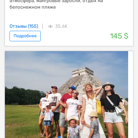
атмосфера, мангровые заросли, отдых на
белоснежном пляже
Отзывы (155)
|
35.6K
145 $
Подробнее