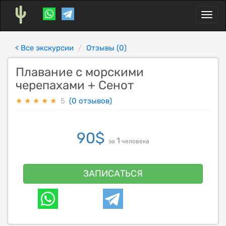
Toggl
naviga
< Все экскурсии
Отзывы (0)
Плавание с морскими
черепахами + Сенот
★
★
★
★
★
5
(0 отзывов)
90
$
1
за
человека
ЗАПИСАТЬСЯ