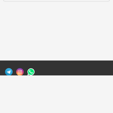
Экскурсии в Мексике
Экскурсии на Занзибаре
Сафари на Занзибаре
Сафари в Кении
Политика конфиденциальности