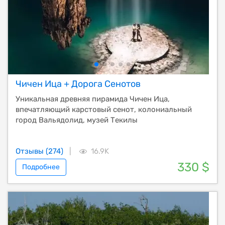
Чичен Ица + Дорога Сенотов
Уникальная древняя пирамида Чичен Ица,
впечатляющий карстовый сенот, колониальный
город Вальядолид, музей Текилы
Отзывы (274)
|
16.9K
330 $
Подробнее