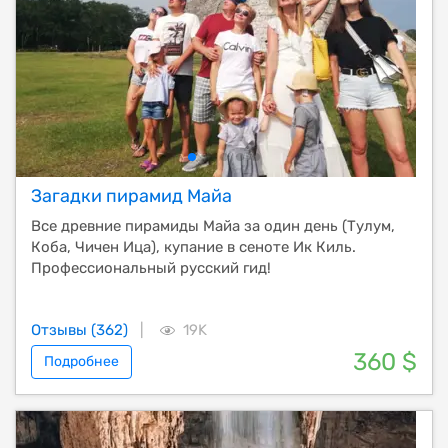
Загадки пирамид Майа
Все древние пирамиды Майа за один день (Тулум,
Коба, Чичен Ица), купание в сеноте Ик Киль.
Профессиональный русский гид!
Отзывы (362)
|
19K
360 $
Подробнее