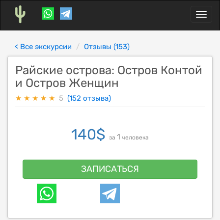
Toggl
naviga
< Все экскурсии
Отзывы (153)
Райские острова: Остров Контой
и Остров Женщин
★
★
★
★
★
5
(152 отзыва)
140
$
1
за
человека
ЗАПИСАТЬСЯ