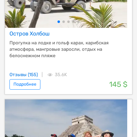
Остров Холбош
Прогулка на лодке и гольф карах, карибская
атмосфера, мангровые заросли, отдых на
белоснежном пляже
Отзывы (155)
|
35.6K
145 $
Подробнее